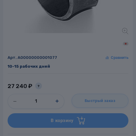
Заглушки для труб
ладки для
труб
Арт.
A00000000001077
10-15 рабочих дней
Фланцы стальные
27 240 ₽
?
а стальные
Быстрый заказ
В корзину