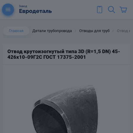
Главная
Детали трубопровода
Отводы для труб
Отвод кр
/
/
Отвод крутоизогнутый типа 3D (R=1,5 DN) 45-
426х10-09Г2С ГОСТ 17375-2001
ы для труб
Колена для труб
Тройники стальные
ереходы
тальные