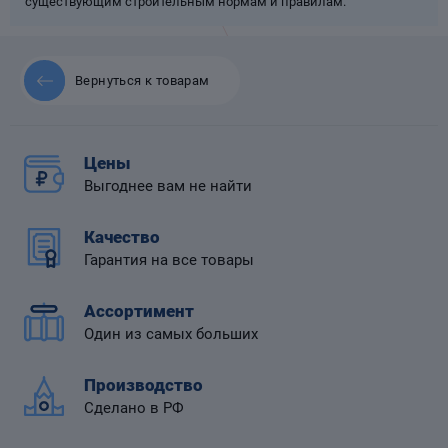
существующим строительным нормам и правилам.
Вернуться к товарам
 диафрагмой
Цены
Выгоднее вам не найти
Качество
Гарантия на все товары
Ассортимент
Один из самых больших
Производство
Сделано в РФ