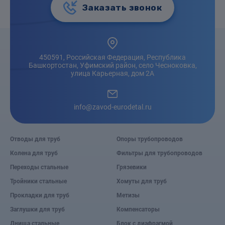
Заказать звонок
450591, Российская Федерация, Республика
Башкортостан, Уфимский район, село Чесноковка,
улица Карьерная, дом 2А
info@zavod-eurodetal.ru
Отводы для труб
Опоры трубопроводов
Колена для труб
Фильтры для трубопроводов
Переходы стальные
Грязевики
Тройники стальные
Хомуты для труб
Прокладки для труб
Метизы
Заглушки для труб
Компенсаторы
Днища стальные
Блок с диафрагмой