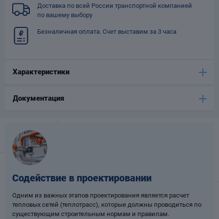
Доставка по всей России транспортной компанией
Опоры
по вашему выбору
опроводов
Фильтры для
Безналичная оплата. Счет выставим за 3 часа
трубопроводов
Характеристики
Документация
Хомуты для труб
язевики
Содействие в проектировании
Одним из важных этапов проектирования является расчет
тепловых сетей (теплотрасс), которые должны проводиться по
Компенсаторы
етизы
существующим строительным нормам и правилам.