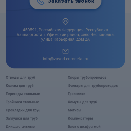
Заказать звонок
450591, Российская Федерация, Республика
Башкортостан, Уфимский район, село Чесноковка,
улица Карьерная, дом 2А
info@zavod-eurodetal.ru
Отводы для труб
Опоры трубопроводов
Колена для труб
Фильтры для трубопроводов
Переходы стальные
Грязевики
Тройники стальные
Хомуты для труб
Прокладки для труб
Метизы
Заглушки для труб
Компенсаторы
Днища стальные
Блок с диафрагмой