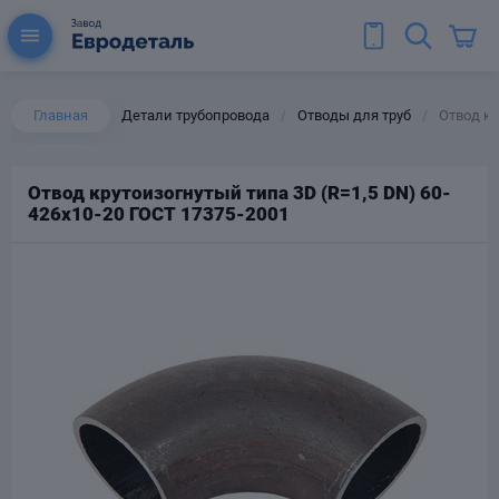
Главная
Детали трубопровода
Отводы для труб
Отвод кр
/
/
Отвод крутоизогнутый типа 3D (R=1,5 DN) 60-
426х10-20 ГОСТ 17375-2001
ы для труб
Колена для труб
Тройники стальные
ереходы
тальные