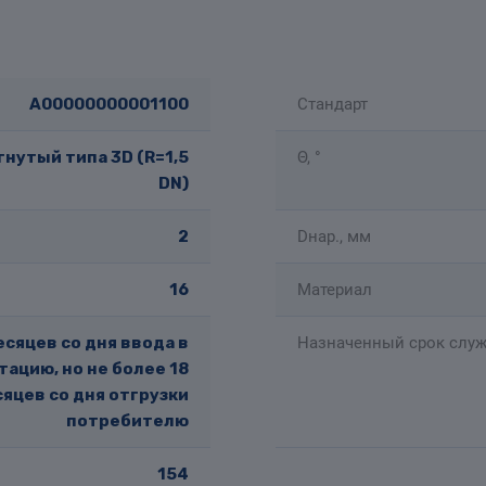
A00000000001100
Стандарт
нутый типа 3D (R=1,5
Θ, °
DN)
2
Dнар., мм
16
Материал
есяцев со дня ввода в
Назначенный срок служ
тацию, но не более 18
яцев со дня отгрузки
потребителю
154