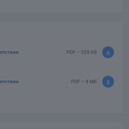
етствия
PDF – 329 Кб
етствия
PDF – 8 Мб