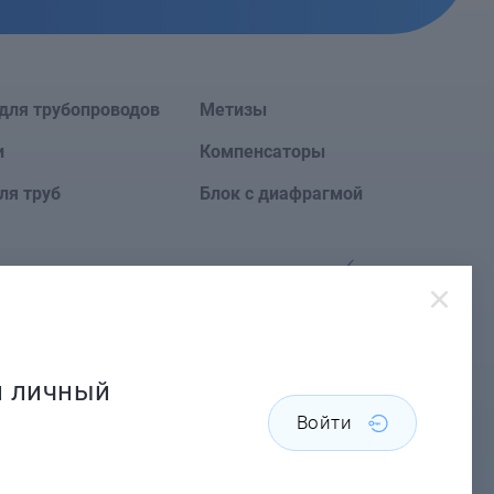
для трубопроводов
Метизы
и
Компенсаторы
ля труб
Блок с диафрагмой
Сайт создан в
й личный
Войти