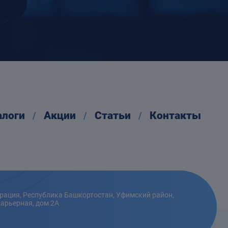
алоги
Акции
Статьи
Контакты
рация, Республика Башкортостан, Уфимский район,
Карьерная, дом 2А