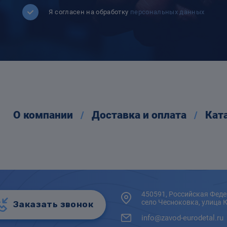
Я согласен на обработку
персональных данных
О компании
Доставка и оплата
Кат
450591, Российская Феде
село Чесноковка, улица 
Заказать звонок
info@zavod-eurodetal.ru