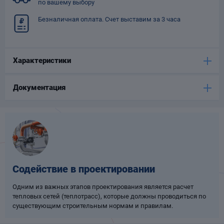
по вашему выбору
Опоры
Безналичная оплата. Счет выставим за 3 часа
опроводов
Фильтры для
трубопроводов
Характеристики
Документация
Хомуты для труб
язевики
Содействие в проектировании
Одним из важных этапов проектирования является расчет
тепловых сетей (теплотрасс), которые должны проводиться по
существующим строительным нормам и правилам.
Компенсаторы
етизы