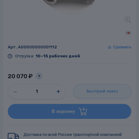
Заглушки для труб
ладки для
труб
Арт.
A00000000001112
Отгрузка:
10—15 рабочих дней
20 070 ₽
?
Фланцы стальные
Быстрый заказ
а стальные
В корзину
Доставка по всей России транспортной компанией