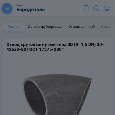
Главная
Детали трубопровода
Отводы для труб
Отвод кр
/
/
Отвод крутоизогнутый типа 3D (R=1,5 DN) 30-
426х8-20 ГОСТ 17375-2001
ы для труб
Колена для труб
Тройники стальные
ереходы
тальные