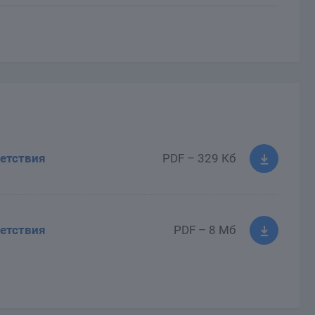
етствия
PDF – 329 Кб
етствия
PDF – 8 Мб