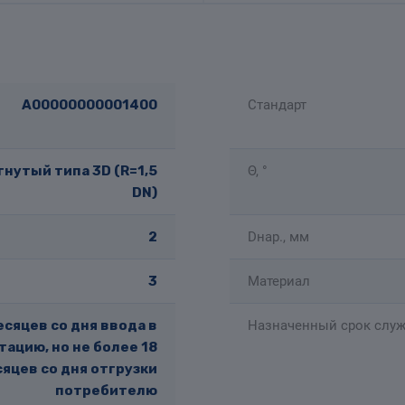
A00000000001400
Стандарт
нутый типа 3D (R=1,5
Θ, °
DN)
2
Dнар., мм
3
Материал
есяцев со дня ввода в
Назначенный срок служ
тацию, но не более 18
яцев со дня отгрузки
потребителю