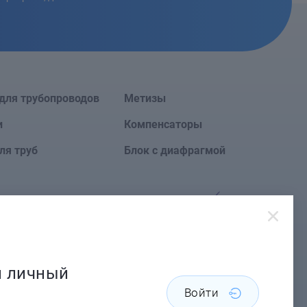
для трубопроводов
Метизы
и
Компенсаторы
ля труб
Блок с диафрагмой
Сайт создан в
й личный
Войти