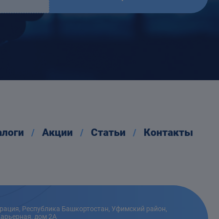
алоги
Акции
Статьи
Контакты
рация, Республика Башкортостан, Уфимский район,
Карьерная, дом 2А