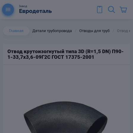
Главная
Детали трубопровода
Отводы для труб
Отвод кр
/
/
Отвод крутоизогнутый типа 3D (R=1,5 DN) П90-
1-33,7х3,6-09Г2С ГОСТ 17375-2001
ы для труб
Колена для труб
Тройники стальные
ереходы
тальные