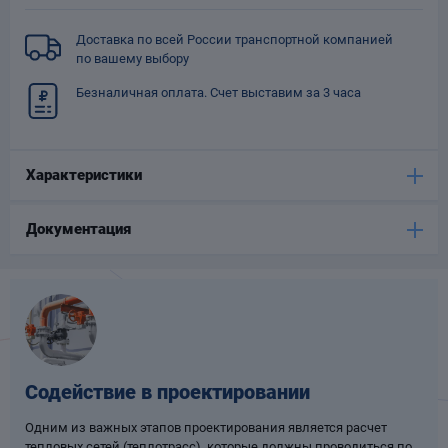
Опоры
Доставка по всей России транспортной компанией
опроводов
по вашему выбору
Фильтры для
трубопроводов
Безналичная оплата. Счет выставим за 3 часа
Характеристики
Документация
Хомуты для труб
язевики
Содействие в проектировании
Компенсаторы
Одним из важных этапов проектирования является расчет
етизы
тепловых сетей (теплотрасс), которые должны проводиться по