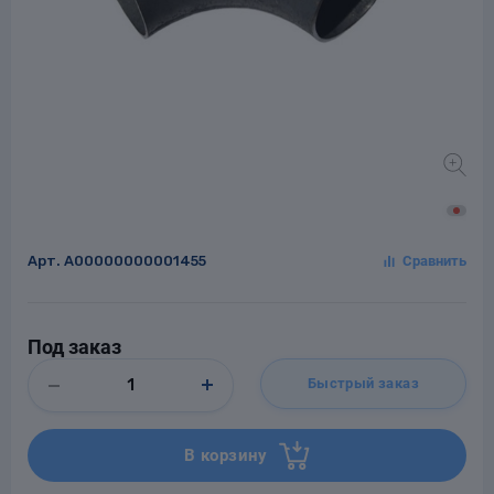
Заглушки для труб
ладки для
труб
Арт.
A00000000001455
Фланцы стальные
Под заказ
а стальные
Быстрый заказ
В корзину