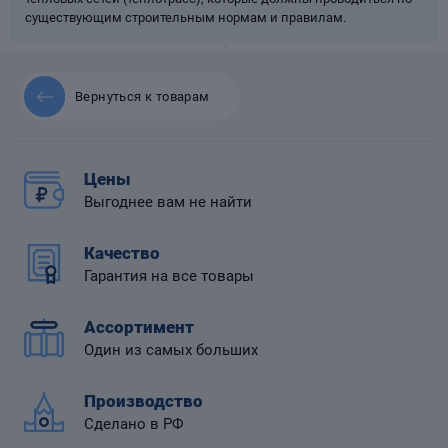
существующим строительным нормам и правилам.
Вернуться к товарам
 диафрагмой
Цены
Выгоднее вам не найти
Качество
Гарантия на все товары
Ассортимент
Один из самых больших
Производство
Сделано в РФ