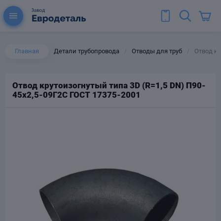
Главная
Детали трубопровода
Отводы для труб
Отвод кр
/
/
Отвод крутоизогнутый типа 3D (R=1,5 DN) П90-
45х2,5-09Г2С ГОСТ 17375-2001
ы для труб
Колена для труб
Тройники стальные
ереходы
тальные