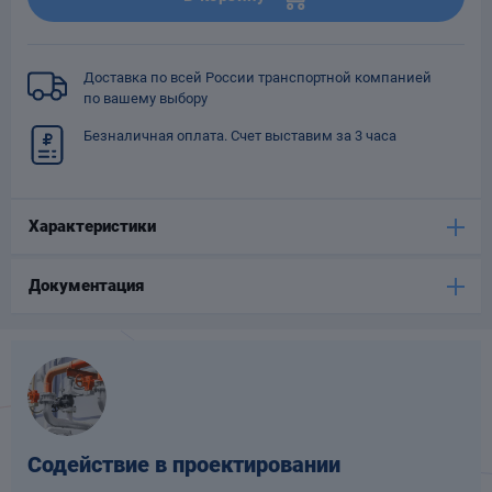
Опоры
опроводов
Фильтры для
Доставка по всей России транспортной компанией
трубопроводов
по вашему выбору
Безналичная оплата. Счет выставим за 3 часа
Характеристики
Хомуты для труб
Документация
язевики
Содействие в проектировании
Компенсаторы
етизы