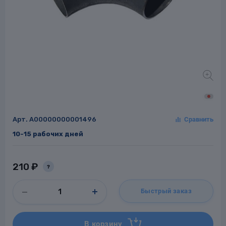
Заглушки для труб
ладки для
труб
Арт.
A00000000001496
10-15 рабочих дней
Фланцы стальные
а стальные
210 ₽
?
Быстрый заказ
В корзину