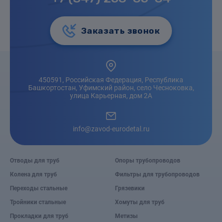
Заказать звонок
450591, Российская Федерация, Республика
Башкортостан, Уфимский район, село Чесноковка,
улица Карьерная, дом 2А
info@zavod-eurodetal.ru
Отводы для труб
Опоры трубопроводов
Колена для труб
Фильтры для трубопроводов
Переходы стальные
Грязевики
Тройники стальные
Хомуты для труб
Прокладки для труб
Метизы