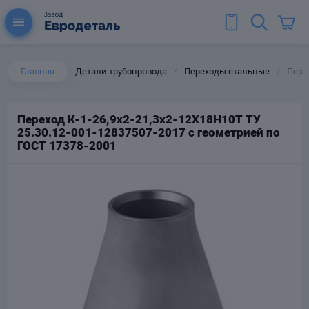
Главная
Детали трубопровода
Переходы стальные
Перех
/
/
Переход К-1-26,9х2-21,3х2-12Х18Н10Т ТУ
25.30.12-001-12837507-2017 с геометрией по
ы для труб
ГОСТ 17378-2001
Колена для труб
Тройники стальные
ереходы
тальные