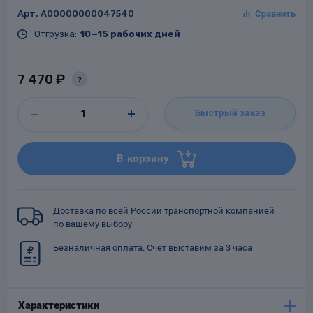
Арт.
A00000000047540
Отгрузка:
10—15 рабочих дней
Заглушки для труб
7 470 ₽
ладки для
?
труб
Быстрый заказ
В корзину
Фланцы стальные
Доставка по всей России транспортной компанией
по вашему выбору
а стальные
Безналичная оплата. Счет выставим за 3 часа
Характеристики