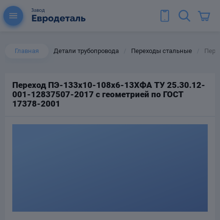
Главная
Детали трубопровода
Переходы стальные
Перех
/
/
Переход ПЭ-133х10-108х6-13ХФА ТУ 25.30.12-
001-12837507-2017 с геометрией по ГОСТ
ы для труб
17378-2001
Колена для труб
Тройники стальные
ереходы
тальные