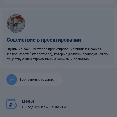
Опоры
опроводов
Фильтры для
трубопроводов
Содействие в проектировании
Одним из важных этапов проектирования является расчет
тепловых сетей (теплотрасс), которые должны проводиться по
существующим строительным нормам и правилам.
Хомуты для труб
язевики
Вернуться к товарам
Цены
Выгоднее вам не найти
Компенсаторы
етизы