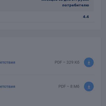
потребителю
4.4
етствия
PDF – 329 Кб
етствия
PDF – 8 Мб