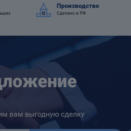
Производство
льших
Сделано в РФ
дложение
им вам выгодную сделку