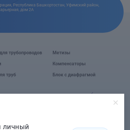
рация, Республика Башкортостан, Уфимский район,
Карьерная, дом 2А
для трубопроводов
Метизы
и
Компенсаторы
ля труб
Блок с диафрагмой
Сайт создан в
й личный