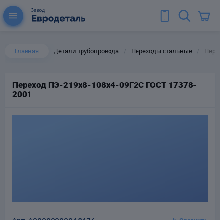
Главная
Детали трубопровода
Переходы стальные
Пере
/
/
Переход ПЭ-219х8-108х4-09Г2С ГОСТ 17378-
2001
ы для труб
Колена для труб
Тройники стальные
ереходы
тальные