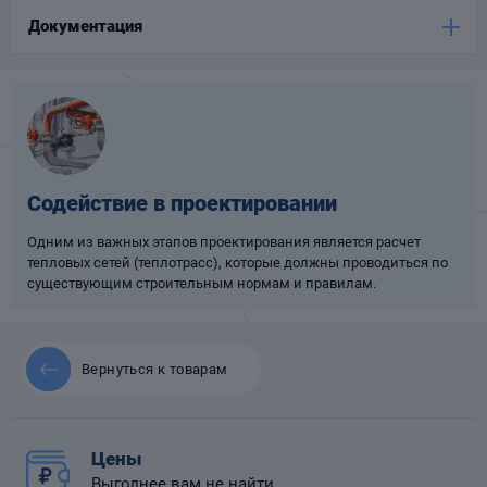
Документация
Опоры
опроводов
Фильтры для
трубопроводов
Содействие в проектировании
Одним из важных этапов проектирования является расчет
тепловых сетей (теплотрасс), которые должны проводиться по
Хомуты для труб
существующим строительным нормам и правилам.
язевики
Вернуться к товарам
Цены
Компенсаторы
етизы
Выгоднее вам не найти