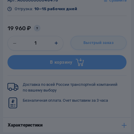
Арт.
A00000000048476
Отгрузка:
10—15 рабочих дней
19 960 ₽
?
Заглушки для труб
ладки для
труб
Быстрый заказ
В корзину
Фланцы стальные
Доставка по всей России транспортной компанией
по вашему выбору
а стальные
Безналичная оплата. Счет выставим за 3 часа
Характеристики