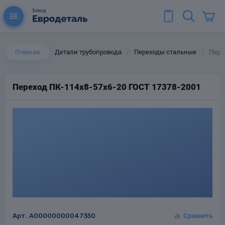
Главная
Детали трубопровода
Переходы стальные
Пере
/
/
Переход ПК-114х8-57х6-20 ГОСТ 17378-2001
ы для труб
Колена для труб
Тройники стальные
ереходы
тальные
Арт.
A00000000047350