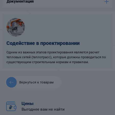
Документация
Опоры
опроводов
Фильтры для
трубопроводов
Содействие в проектировании
Одним из важных этапов проектирования является расчет
тепловых сетей (теплотрасс), которые должны проводиться по
существующим строительным нормам и правилам.
Хомуты для труб
язевики
Вернуться к товарам
Цены
Выгоднее вам не найти
Компенсаторы
етизы