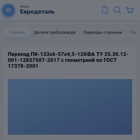
Главная
Детали трубопровода
Переходы стальные
Перех
/
/
Переход ПК-133х6-57х4,5-13ХФА ТУ 25.30.12-
001-12837507-2017 с геометрией по ГОСТ
ы для труб
17378-2001
Колена для труб
Тройники стальные
ереходы
тальные