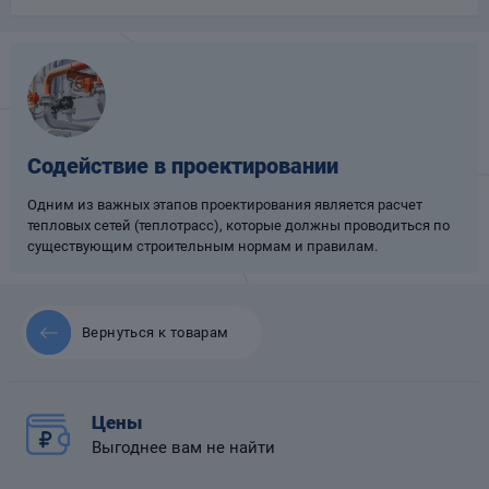
Опоры
опроводов
Фильтры для
трубопроводов
Содействие в проектировании
Одним из важных этапов проектирования является расчет
тепловых сетей (теплотрасс), которые должны проводиться по
существующим строительным нормам и правилам.
Хомуты для труб
язевики
Вернуться к товарам
Цены
Выгоднее вам не найти
Компенсаторы
етизы