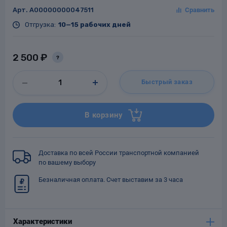
Арт.
A00000000047511
Отгрузка:
10—15 рабочих дней
Заглушки для труб
2 500 ₽
ладки для
?
труб
Быстрый заказ
В корзину
Фланцы стальные
Доставка по всей России транспортной компанией
по вашему выбору
а стальные
Безналичная оплата. Счет выставим за 3 часа
Характеристики