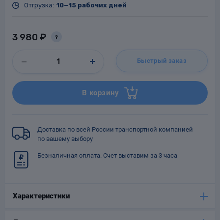
Отгрузка:
10—15 рабочих дней
3 980 ₽
?
Заглушки для труб
ладки для
Быстрый заказ
труб
В корзину
Доставка по всей России транспортной компанией
Фланцы стальные
по вашему выбору
Безналичная оплата. Счет выставим за 3 часа
а стальные
Характеристики