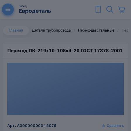
Главная
Детали трубопровода
Переходы стальные
Пере
/
/
Переход ПК-219х10-108х4-20 ГОСТ 17378-2001
ы для труб
Колена для труб
Тройники стальные
ереходы
тальные
Арт.
A00000000048078