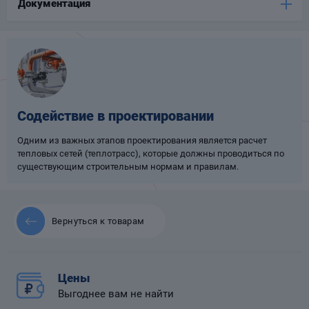
Документация
Опоры
опроводов
Фильтры для
трубопроводов
Содействие в проектировании
Одним из важных этапов проектирования является расчет
тепловых сетей (теплотрасс), которые должны проводиться по
существующим строительным нормам и правилам.
Хомуты для труб
язевики
Вернуться к товарам
Цены
Выгоднее вам не найти
Компенсаторы
етизы