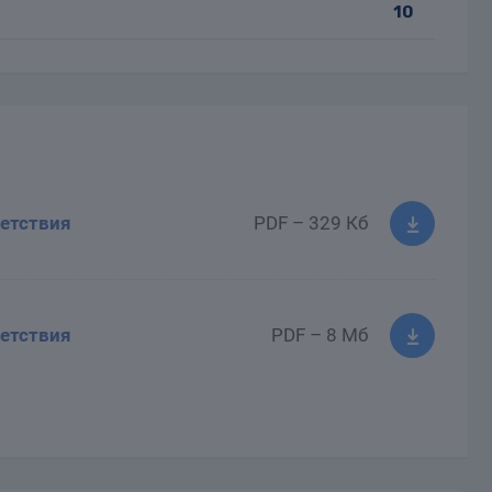
10
етствия
PDF – 329 Кб
етствия
PDF – 8 Мб