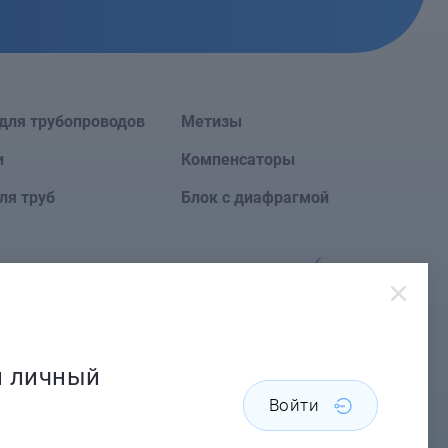
для трубопроводов
Метизы
и
Компенсаторы
ля труб
Блок с диафрагмой
Сайт создан в
й личный
Войти