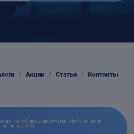
алоги
Акции
Статьи
Контакты
рация, Республика Башкортостан, Уфимский район,
Карьерная, дом 2А