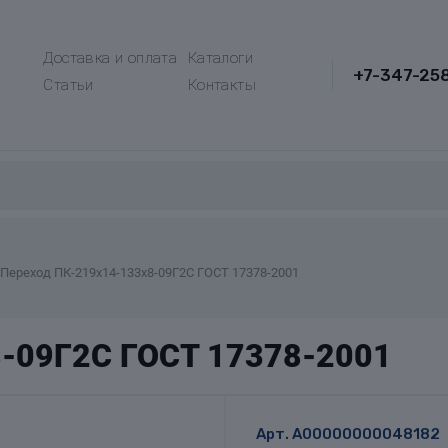
Доставка и оплата
Каталоги
+7-347-25
Статьи
Контакты
Переход ПК-219х14-133х8-09Г2С ГОСТ 17378-2001
8-09Г2С ГОСТ 17378-2001
Арт.
A00000000048182